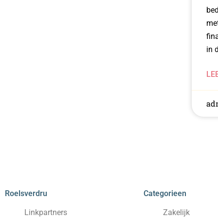
bed
met
fin
in 
LE
ad
Roelsverdru
Categorieen
Linkpartners
Zakelijk