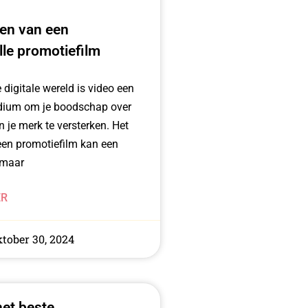
ren van een
le promotiefilm
 digitale wereld is video een
dium om je boodschap over
n je merk te versterken. Het
en promotiefilm kan een
 maar
ER
tober 30, 2024
het beste