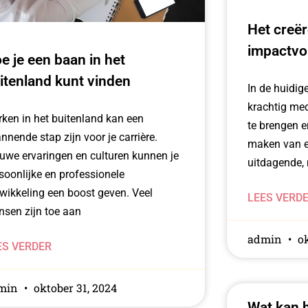
Het creë
impactvol
e je een baan in het
itenland kunt vinden
In de huidige
krachtig me
ken in het buitenland kan een
te brengen e
nnende stap zijn voor je carrière.
maken van e
uwe ervaringen en culturen kunnen je
uitdagende,
soonlijke en professionele
wikkeling een boost geven. Veel
LEES VERD
sen zijn toe aan
admin
ok
ES VERDER
min
oktober 31, 2024
Wat kan 