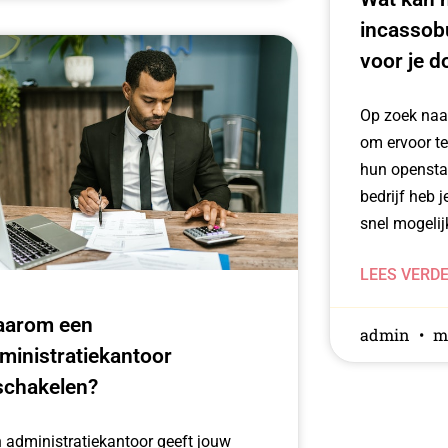
incassobu
voor je d
Op zoek naa
om ervoor te
hun opensta
bedrijf heb j
snel mogelij
LEES VERD
arom een
admin
ma
ministratiekantoor
schakelen?
 administratiekantoor geeft jouw