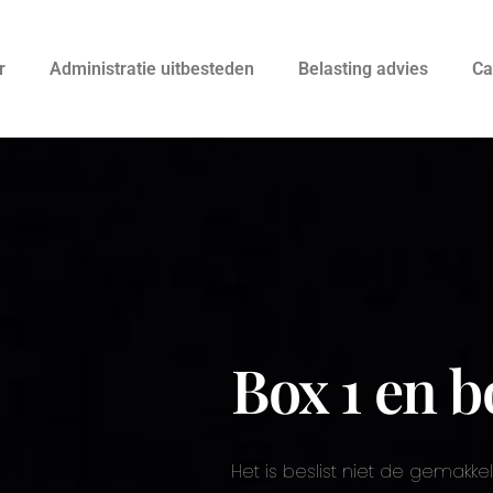
r
Administratie uitbesteden
Belasting advies
Ca
Box 1 en b
Het is beslist niet de gemakke