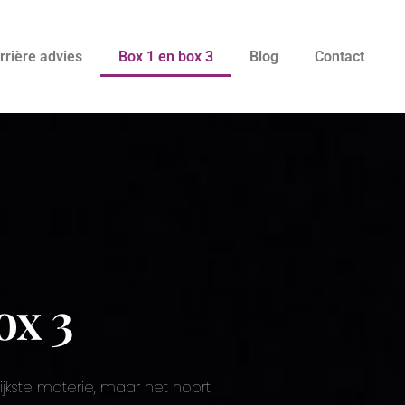
rrière advies
Box 1 en box 3
Blog
Contact
ox 3
lijkste materie, maar het hoort