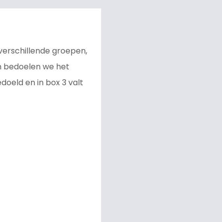
 verschillende groepen,
an bedoelen we het
oeld en in box 3 valt