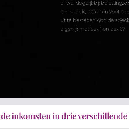
er wel degelijk bij: belastingz
complex is, besluiten veel o
uit te besteden aan de special
eigenlijk met box 1 en box 3?
 de inkomsten in drie verschillende