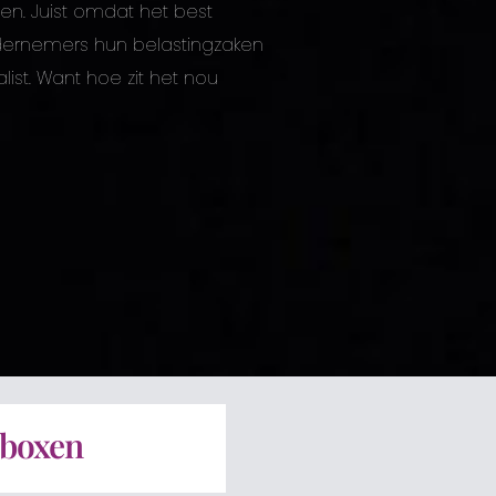
aken. Juist omdat het best
ndernemers hun belastingzaken
ist. Want hoe zit het nou
 boxen