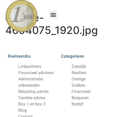
couple-
Financieel adviseur
Administratie uitbesteden
Belasting advies
Carrière advies
Box 1 en box 3
4604075_1920.jpg
Roelsverdru
Categorieen
Linkpartners
Zakelijk
Financieel adviseur
Rechten
Administratie
Overige
uitbesteden
Gokken
Belasting advies
Financieel
Carrière advies
Besparen
Box 1 en box 3
Bedrijf
Blog
Contact