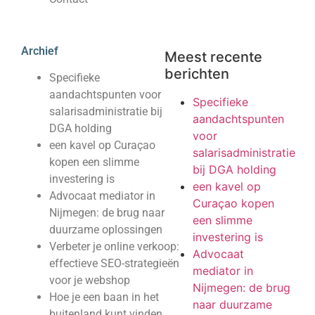
Archief
Meest recente
berichten
Specifieke
aandachtspunten voor
Specifieke
salarisadministratie bij
aandachtspunten
DGA holding
voor
een kavel op Curaçao
salarisadministratie
kopen een slimme
bij DGA holding
investering is
een kavel op
Advocaat mediator in
Curaçao kopen
Nijmegen: de brug naar
een slimme
duurzame oplossingen
investering is
Verbeter je online verkoop:
Advocaat
effectieve SEO-strategieën
mediator in
voor je webshop
Nijmegen: de brug
Hoe je een baan in het
naar duurzame
buitenland kunt vinden