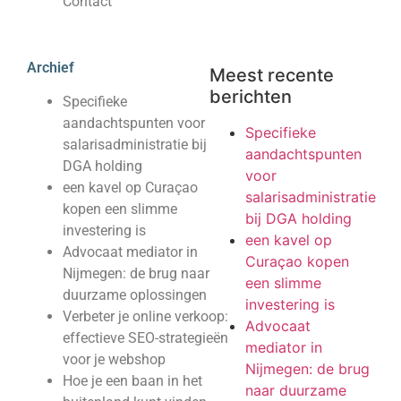
Contact
Archief
Meest recente
berichten
Specifieke
aandachtspunten voor
Specifieke
salarisadministratie bij
aandachtspunten
DGA holding
voor
een kavel op Curaçao
salarisadministratie
kopen een slimme
bij DGA holding
investering is
een kavel op
Advocaat mediator in
Curaçao kopen
Nijmegen: de brug naar
een slimme
duurzame oplossingen
investering is
Verbeter je online verkoop:
Advocaat
effectieve SEO-strategieën
mediator in
voor je webshop
Nijmegen: de brug
Hoe je een baan in het
naar duurzame