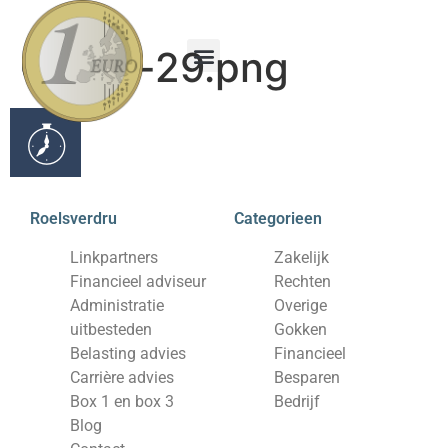
Group-29.png
Financieel adviseur
Administratie uitbesteden
Belasting advies
Carrière advies
Box 1 en box 3
Roelsverdru
Categorieen
Linkpartners
Zakelijk
Financieel adviseur
Rechten
Administratie
Overige
uitbesteden
Gokken
Belasting advies
Financieel
Carrière advies
Besparen
Box 1 en box 3
Bedrijf
Blog