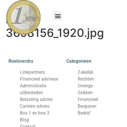
heart-
Financieel adviseur
Administratie uitbesteden
Belasting advies
Carrière advies
Box 1 en box 3
3698156_1920.jpg
Roelsverdru
Categorieen
Linkpartners
Zakelijk
Financieel adviseur
Rechten
Administratie
Overige
uitbesteden
Gokken
Belasting advies
Financieel
Carrière advies
Besparen
Box 1 en box 3
Bedrijf
Blog
Contact