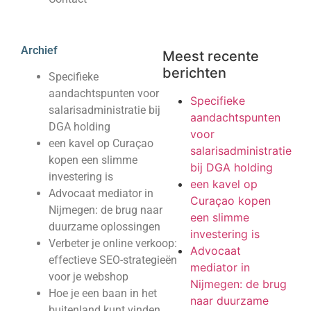
Archief
Meest recente
berichten
Specifieke
aandachtspunten voor
Specifieke
salarisadministratie bij
aandachtspunten
DGA holding
voor
een kavel op Curaçao
salarisadministratie
kopen een slimme
bij DGA holding
investering is
een kavel op
Advocaat mediator in
Curaçao kopen
Nijmegen: de brug naar
een slimme
duurzame oplossingen
investering is
Verbeter je online verkoop:
Advocaat
effectieve SEO-strategieën
mediator in
voor je webshop
Nijmegen: de brug
Hoe je een baan in het
naar duurzame
buitenland kunt vinden